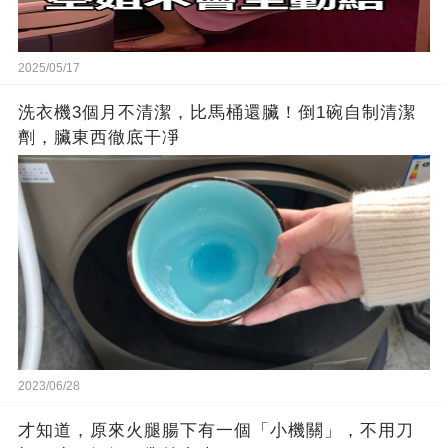
2025/05/17
洗衣機3個月不清潔，比馬桶還臟！倒1碗自制清潔
劑，臟東西徹底干凈
2023/06/28
才知道，原來火腿腸下有一個「小機關」，不用刀