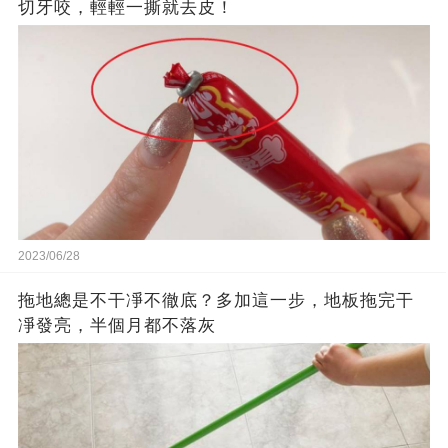
切牙咬，輕輕一撕就去皮！
2023/06/28
拖地總是不干凈不徹底？多加這一步，地板拖完干
凈發亮，半個月都不落灰