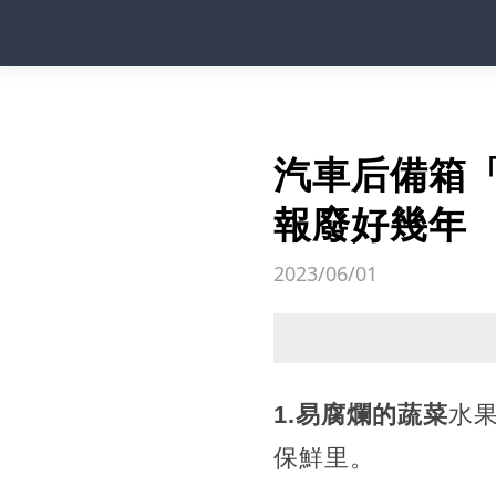
汽車后備箱
報廢好幾年
2023/06/01
1.易腐爛的蔬菜
水
保鮮里。