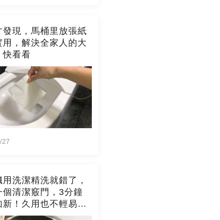
才發現，馬桶里放張紙
實用，解決全家人的大
，快看看
/27
臟用洗潔精洗就錯了，
一個清潔竅門，3分鐘
如新！久用也不輕易發