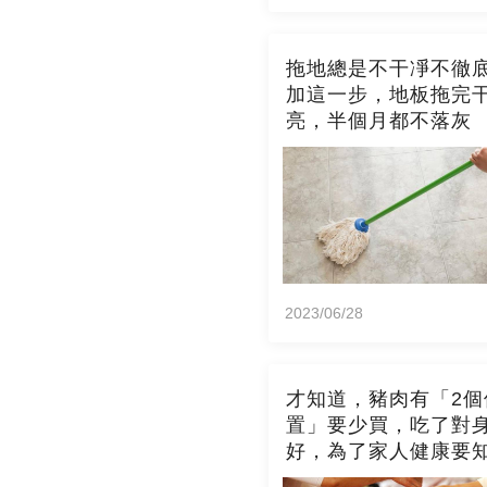
拖地總是不干凈不徹
加這一步，地板拖完
亮，半個月都不落灰
2023/06/28
才知道，豬肉有「2個
置」要少買，吃了對
好，為了家人健康要