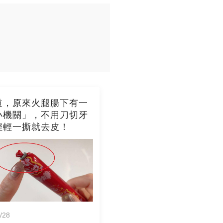
道，原來火腿腸下有一
小機關」，不用刀切牙
輕輕一撕就去皮！
/28