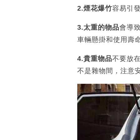
2.煙花爆竹
容易引
3.太重的物品
會導
車輛懸掛和使用壽
4.貴重物品
不要放
不是雜物間，注意