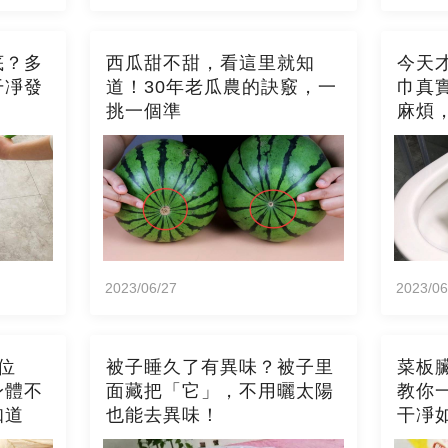
底？多
西瓜甜不甜，看這里就知
今天
干凈發
道！30年老瓜農的訣竅，一
巾真
挑一個準
麻煩
2023/06/27
2023/06
位
被子睡久了有異味？被子里
菜板
身體不
面藏把「它」，不用曬太陽
教你
知道
也能去異味！
干凈
霉