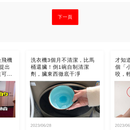
下一頁
坐飛機
洗衣機3個月不清潔，比馬
才知
提出
桶還臟！倒1碗自制清潔
個「
道可就
劑，臟東西徹底干凈
咬，
2023/06/28
2023/06