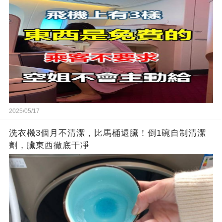
2025/05/17
洗衣機3個月不清潔，比馬桶還臟！倒1碗自制清潔
劑，臟東西徹底干凈