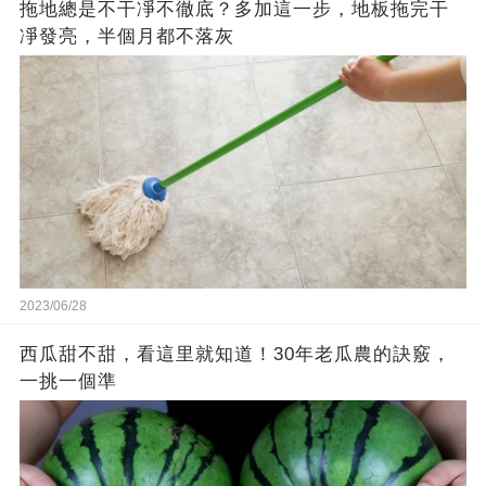
拖地總是不干凈不徹底？多加這一步，地板拖完干
凈發亮，半個月都不落灰
2023/06/28
西瓜甜不甜，看這里就知道！30年老瓜農的訣竅，
一挑一個準