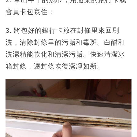
會員卡包裹住；
3. 將包好的銀行卡放在封條里來回刷
洗，清除封條里的污垢和霉斑。白醋和
洗潔精能軟化和清潔污垢。快速清潔冰
箱封條，讓封條恢復潔凈如新。