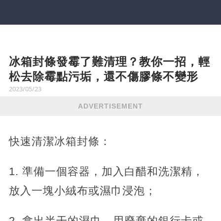
冰箱封條發霉了難清理？教你一招，輕
松去除霉點污垢，還不傷膠條不變形
2023/05/23
ADVERTISEMENT
快速清潔冰箱封條：
1. 準備一個容器，加入白醋和洗潔精，
放入一塊小絨布或濕巾浸泡；
2. 拿出半干的濕巾，用廢棄的銀行卡或