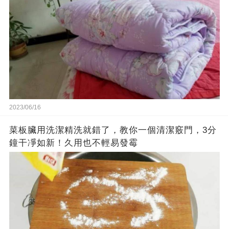
2023/06/16
菜板臟用洗潔精洗就錯了，教你一個清潔竅門，3分
鐘干凈如新！久用也不輕易發霉