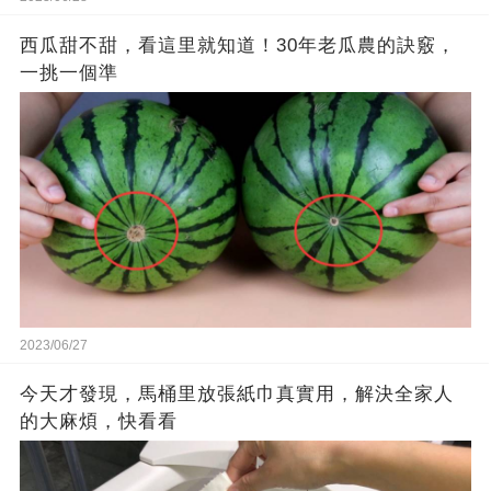
西瓜甜不甜，看這里就知道！30年老瓜農的訣竅，
一挑一個準
2023/06/27
今天才發現，馬桶里放張紙巾真實用，解決全家人
的大麻煩，快看看