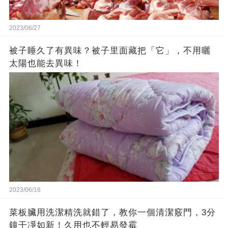
2023/06/27
被子睡久了有異味？被子里面藏把「它」，不用曬
太陽也能去異味！
2023/06/16
菜板臟用洗潔精洗就錯了，教你一個清潔竅門，3分
鐘干凈如新！久用也不輕易發霉