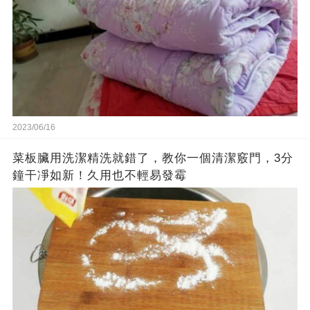
2023/06/16
菜板臟用洗潔精洗就錯了，教你一個清潔竅門，3分
鐘干凈如新！久用也不輕易發霉