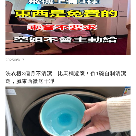
2025/05/17
洗衣機3個月不清潔，比馬桶還臟！倒1碗自制清潔
劑，臟東西徹底干凈