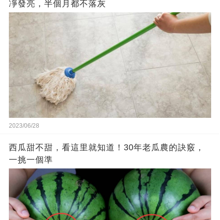
凈發亮，半個月都不落灰
2023/06/28
西瓜甜不甜，看這里就知道！30年老瓜農的訣竅，
一挑一個準