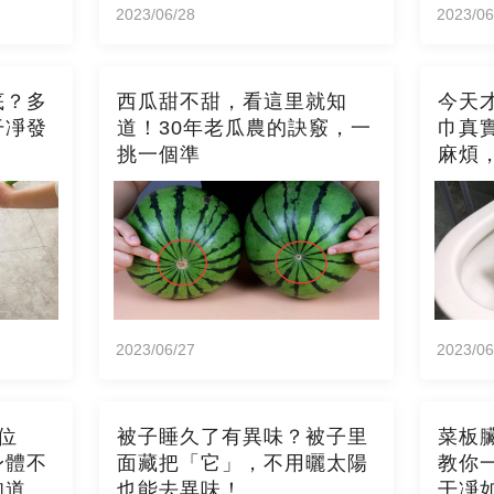
2023/06/28
2023/06
底？多
西瓜甜不甜，看這里就知
今天
干凈發
道！30年老瓜農的訣竅，一
巾真
挑一個準
麻煩
2023/06/27
2023/06
位
被子睡久了有異味？被子里
菜板
身體不
面藏把「它」，不用曬太陽
教你
知道
也能去異味！
干凈