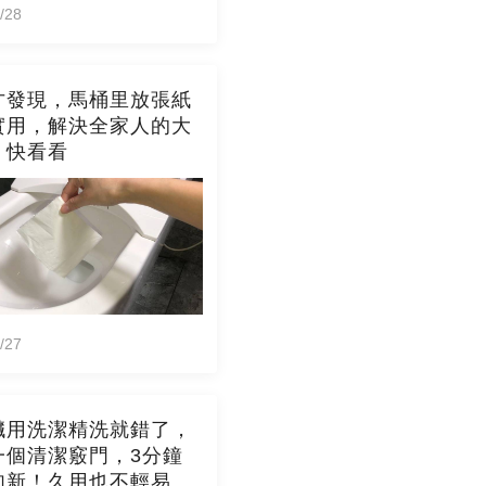
/28
才發現，馬桶里放張紙
實用，解決全家人的大
，快看看
/27
臟用洗潔精洗就錯了，
一個清潔竅門，3分鐘
如新！久用也不輕易發