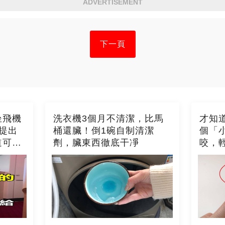
ADVERTISEMENT
下一頁
坐飛機
洗衣機3個月不清潔，比馬
才知
提出
桶還臟！倒1碗自制清潔
個「
道可就
劑，臟東西徹底干凈
咬，