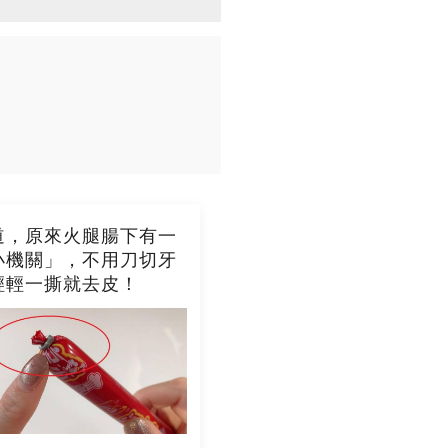
道，原來火腿腸下有一
小機關」，不用刀切牙
輕輕一撕就去皮！