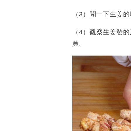
（3）聞一下生姜
（4）觀察生姜發
買。