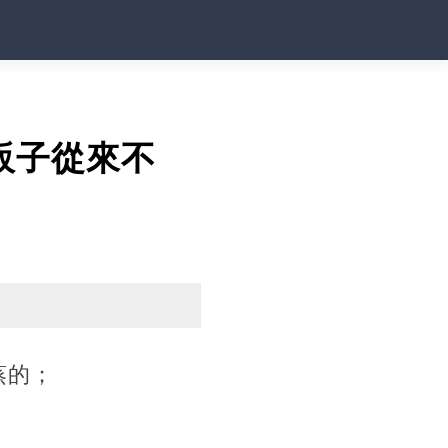
販子從來不
蒸的；