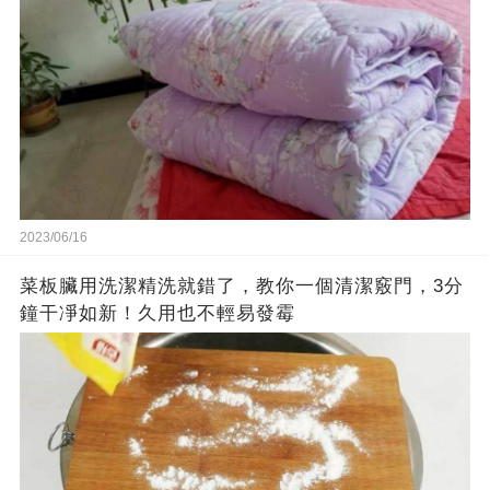
2023/06/16
菜板臟用洗潔精洗就錯了，教你一個清潔竅門，3分
鐘干凈如新！久用也不輕易發霉