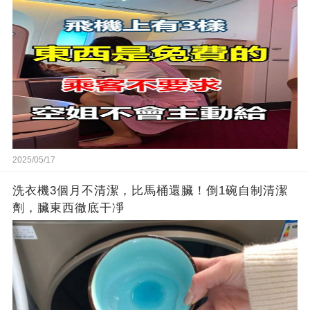
2025/05/17
洗衣機3個月不清潔，比馬桶還臟！倒1碗自制清潔
劑，臟東西徹底干凈