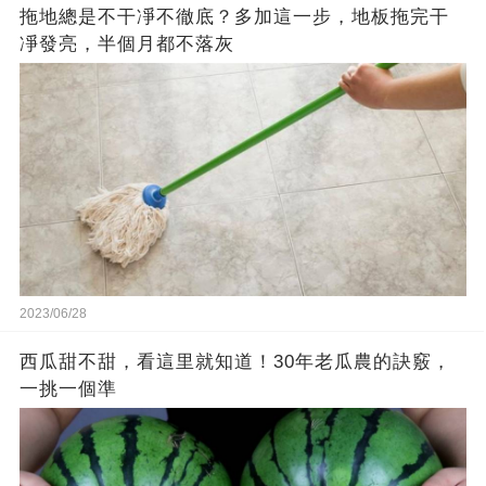
拖地總是不干凈不徹底？多加這一步，地板拖完干
凈發亮，半個月都不落灰
2023/06/28
西瓜甜不甜，看這里就知道！30年老瓜農的訣竅，
一挑一個準