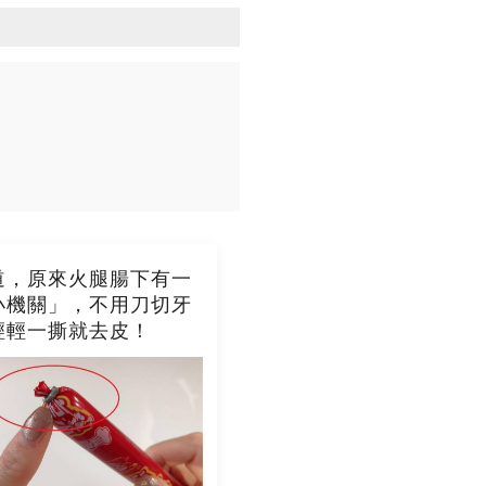
道，原來火腿腸下有一
小機關」，不用刀切牙
輕輕一撕就去皮！