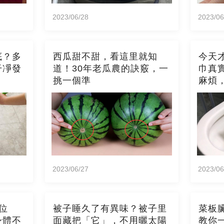
2023/06/28
2023/06
底？多
西瓜甜不甜，看這里就知
今天
干凈發
道！30年老瓜農的訣竅，一
巾真
挑一個準
麻煩
2023/06/27
2023/06
位
被子睡久了有異味？被子里
菜板
身體不
面藏把「它」，不用曬太陽
教你