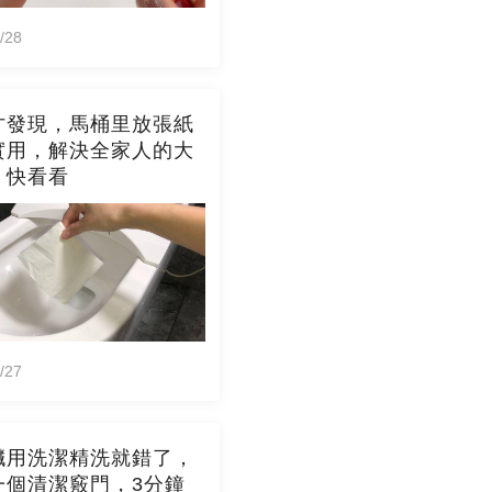
/28
才發現，馬桶里放張紙
實用，解決全家人的大
，快看看
/27
臟用洗潔精洗就錯了，
一個清潔竅門，3分鐘