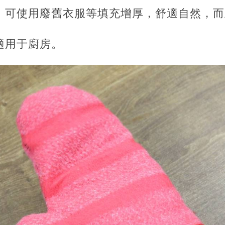
毯，可使用廢舊衣服等填充增厚，舒適自然，
，適用于廚房。