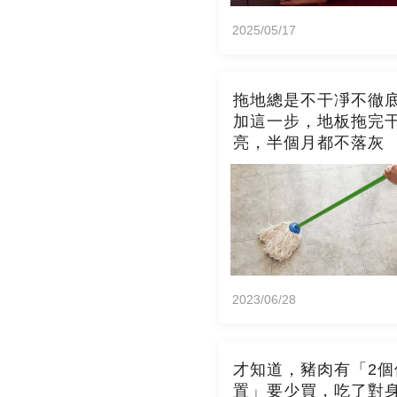
2025/05/17
拖地總是不干凈不徹
加這一步，地板拖完
亮，半個月都不落灰
2023/06/28
才知道，豬肉有「2個
置」要少買，吃了對