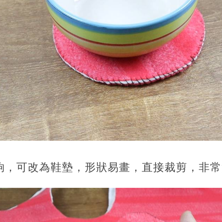
足夠，可改為鞋墊，形狀易畫，直接裁剪，非