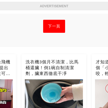
ADVERTISEMENT
下一頁
坐飛機
洗衣機3個月不清潔，比馬
才知
提出
桶還臟！倒1碗自制清潔
個「
道可就
劑，臟東西徹底干凈
咬，