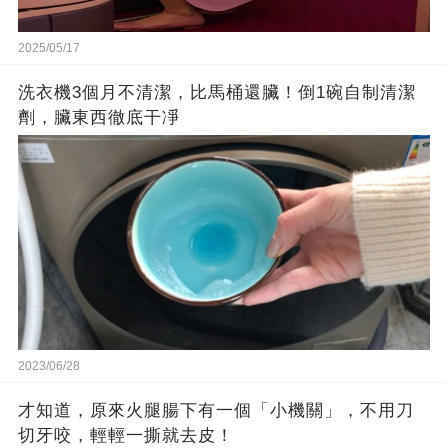
2025/05/17
洗衣機3個月不清潔，比馬桶還臟！倒1碗自制清潔
劑，臟東西徹底干凈
2023/06/28
才知道，原來火腿腸下有一個「小機關」，不用刀
切牙咬，輕輕一撕就去皮！