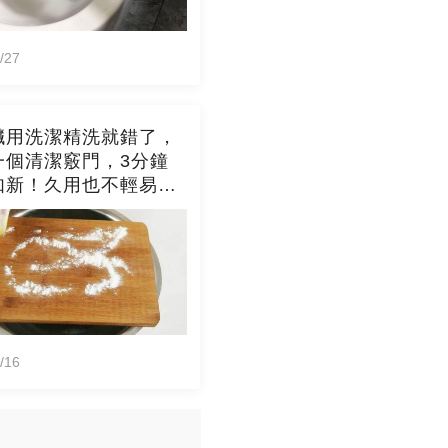
/27
臟用洗潔精洗就錯了，
一個清潔竅門，3分鐘
如新！久用也不輕易發
/16