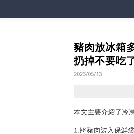
豬肉放冰箱
扔掉不要吃
2023/05/13
本文主要介紹了冷
1.將豬肉裝入保鮮