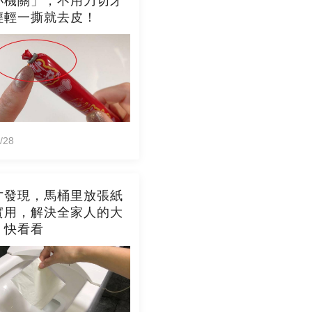
小機關」，不用刀切牙
輕輕一撕就去皮！
/28
才發現，馬桶里放張紙
實用，解決全家人的大
，快看看