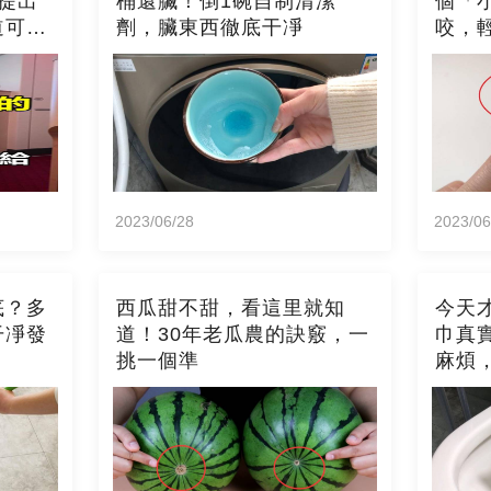
提出
桶還臟！倒1碗自制清潔
個「
道可就
劑，臟東西徹底干凈
咬，
2023/06/28
2023/06
底？多
西瓜甜不甜，看這里就知
今天
干凈發
道！30年老瓜農的訣竅，一
巾真
挑一個準
麻煩