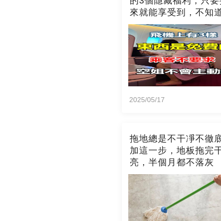
的3個隱藏福利，只要
來就能享受到，不知
吃虧了
2025/05/17
拖地總是不干凈不徹
加這一步，地板拖完
亮，半個月都不落灰