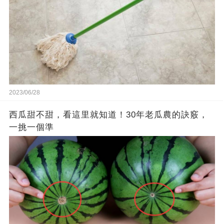
2023/06/28
西瓜甜不甜，看這里就知道！30年老瓜農的訣竅，
一挑一個準