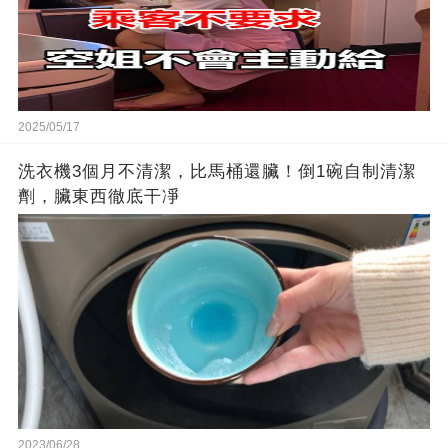
2025/05/17
洗衣機3個月不清潔，比馬桶還臟！倒1碗自制清潔
劑，臟東西徹底干凈
2023/06/28