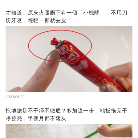
才知道，原來火腿腸下有一個「小機關」，不用刀
切牙咬，輕輕一撕就去皮！
2023/06/28
拖地總是不干凈不徹底？多加這一步，地板拖完干
凈發亮，半個月都不落灰