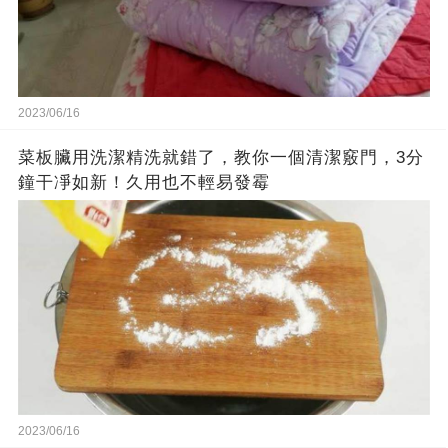
2023/06/16
菜板臟用洗潔精洗就錯了，教你一個清潔竅門，3分
鐘干凈如新！久用也不輕易發霉
2023/06/16