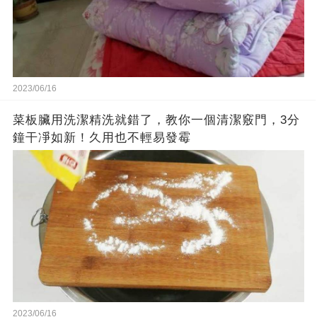
2023/06/16
菜板臟用洗潔精洗就錯了，教你一個清潔竅門，3分
鐘干凈如新！久用也不輕易發霉
2023/06/16