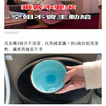
2025/05/17
洗衣機3個月不清潔，比馬桶還臟！倒1碗自制清潔
劑，臟東西徹底干凈