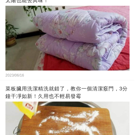
太陽也能去異味！
2023/06/16
菜板臟用洗潔精洗就錯了，教你一個清潔竅門，3分
鐘干凈如新！久用也不輕易發霉