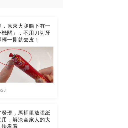
道，原來火腿腸下有一
小機關」，不用刀切牙
輕輕一撕就去皮！
/28
才發現，馬桶里放張紙
實用，解決全家人的大
，快看看