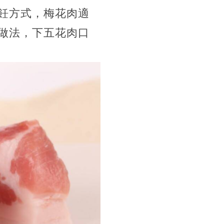
飪方式，梅花肉適
做法，下五花肉口