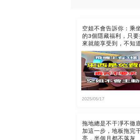
空姐不會告訴你：乘
的3個隱藏福利，只要
來就能享受到，不知
吃虧了
2025/05/17
拖地總是不干凈不徹
加這一步，地板拖完
亮，半個月都不落灰