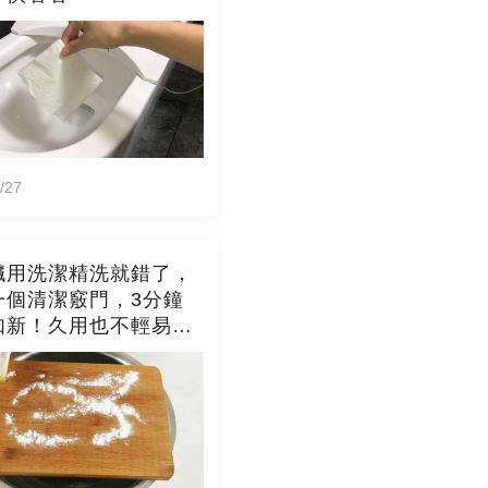
/27
臟用洗潔精洗就錯了，
一個清潔竅門，3分鐘
如新！久用也不輕易發