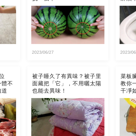
2023/06/27
2023/06
位
被子睡久了有異味？被子里
菜板
身體不
面藏把「它」，不用曬太陽
教你
知道
也能去異味！
干凈
霉