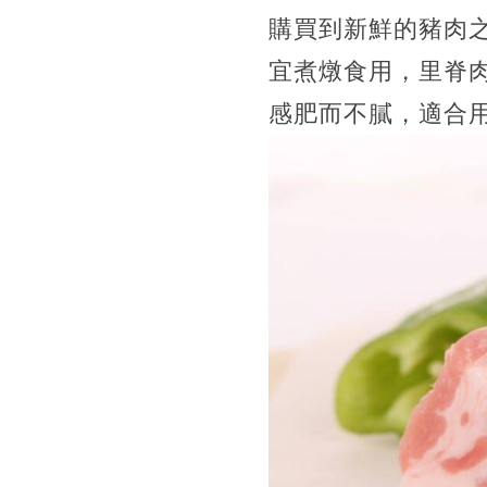
購買到新鮮的豬肉
宜煮燉食用，里脊
感肥而不膩，適合