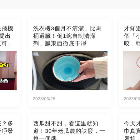
坐飛機
洗衣機3個月不清潔，比馬
才知
提出
桶還臟！倒1碗自制清潔
個「
道可就
劑，臟東西徹底干凈
咬，
2023/06/28
2023/06
底？多
西瓜甜不甜，看這里就知
今天
干凈發
道！30年老瓜農的訣竅，一
巾真
挑一個準
麻煩