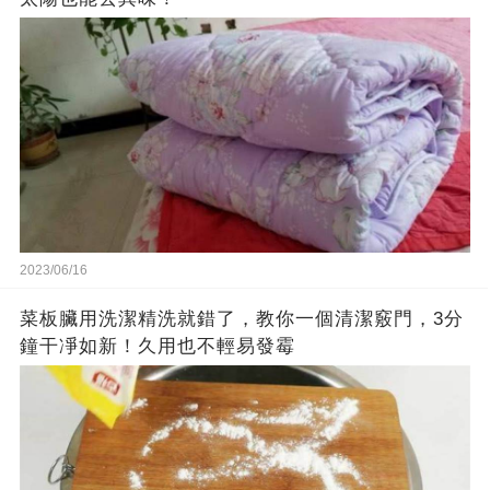
2023/06/16
菜板臟用洗潔精洗就錯了，教你一個清潔竅門，3分
鐘干凈如新！久用也不輕易發霉