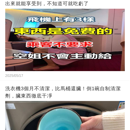
出來就能享受到，不知道可就吃虧了
2025/05/17
洗衣機3個月不清潔，比馬桶還臟！倒1碗自制清潔
劑，臟東西徹底干凈