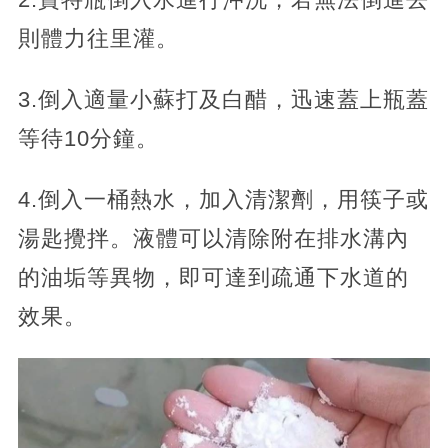
則體力往里灌。
3.倒入適量小蘇打及白醋，迅速蓋上瓶蓋
等待10分鐘。
4.倒入一桶熱水，加入清潔劑，用筷子或
湯匙攪拌。液體可以清除附在排水溝內
的油垢等異物，即可達到疏通下水道的
效果。