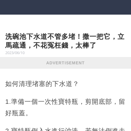
洗碗池下水道不管多堵！撒一把它，立
馬疏通，不花冤枉錢，太棒了
2023/06/10
ADVERTISEMENT
如何清理堵塞的下水道？
1.準備一個一次性寶特瓶，剪開底部，留
好瓶蓋。
2.寶特瓶倒入水進行沖洗，若無法倒進去