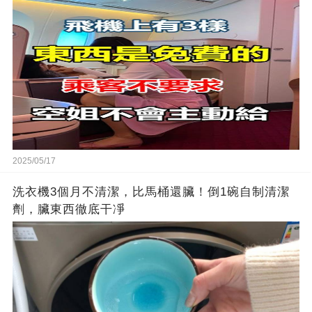
2025/05/17
洗衣機3個月不清潔，比馬桶還臟！倒1碗自制清潔
劑，臟東西徹底干凈