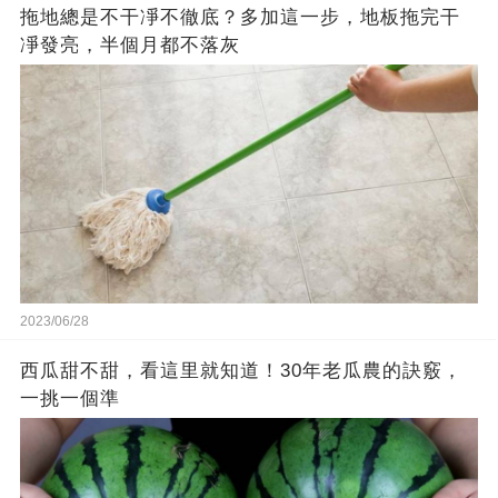
拖地總是不干凈不徹底？多加這一步，地板拖完干
凈發亮，半個月都不落灰
2023/06/28
西瓜甜不甜，看這里就知道！30年老瓜農的訣竅，
一挑一個準