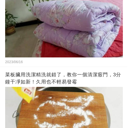
2023/06/16
菜板臟用洗潔精洗就錯了，教你一個清潔竅門，3分
鐘干凈如新！久用也不輕易發霉