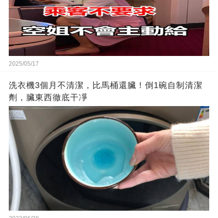
2025/05/17
洗衣機3個月不清潔，比馬桶還臟！倒1碗自制清潔
劑，臟東西徹底干凈