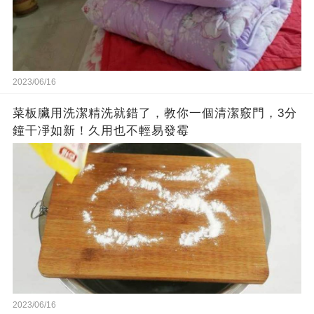
2023/06/16
菜板臟用洗潔精洗就錯了，教你一個清潔竅門，3分
鐘干凈如新！久用也不輕易發霉
2023/06/16