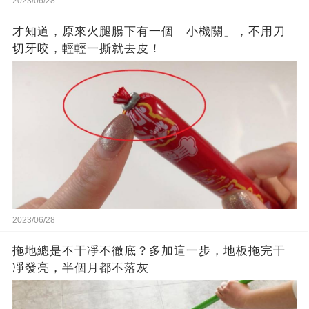
2023/06/28
才知道，原來火腿腸下有一個「小機關」，不用刀
切牙咬，輕輕一撕就去皮！
2023/06/28
拖地總是不干凈不徹底？多加這一步，地板拖完干
凈發亮，半個月都不落灰