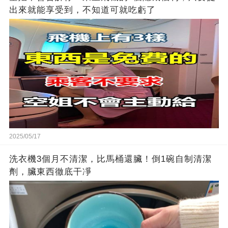
出來就能享受到，不知道可就吃虧了
2025/05/17
洗衣機3個月不清潔，比馬桶還臟！倒1碗自制清潔
劑，臟東西徹底干凈