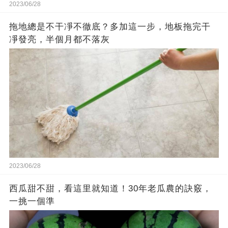
2023/06/28
拖地總是不干凈不徹底？多加這一步，地板拖完干
凈發亮，半個月都不落灰
2023/06/28
西瓜甜不甜，看這里就知道！30年老瓜農的訣竅，
一挑一個準