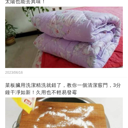
太陽也能去異味！
2023/06/16
菜板臟用洗潔精洗就錯了，教你一個清潔竅門，3分
鐘干凈如新！久用也不輕易發霉