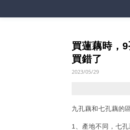
買蓮藕時，9
買錯了
2023/05/29
九孔藕和七孔藕的
1、產地不同，七