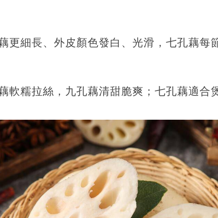
孔藕更細長、外皮顏色發白、光滑，七孔藕每
孔藕軟糯拉絲，九孔藕清甜脆爽；七孔藕適合