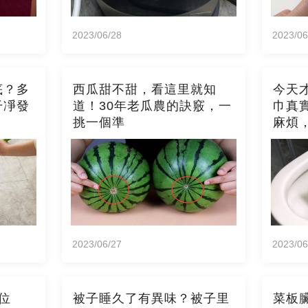
2023/06/28
2023/06
底？多
西瓜甜不甜，看這里就知
今天
干凈發
道！30年老瓜農的訣竅，一
巾真
挑一個準
麻煩
2023/06/27
2023/06
位
被子睡久了有異味？被子里
菜板