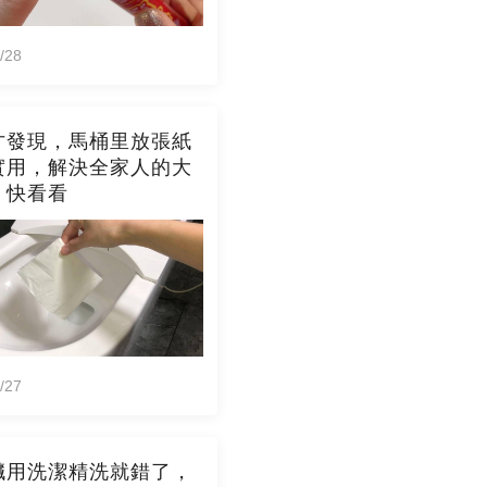
/28
才發現，馬桶里放張紙
實用，解決全家人的大
，快看看
/27
臟用洗潔精洗就錯了，