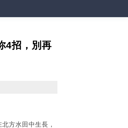
你4招，別再
在北方水田中生長，