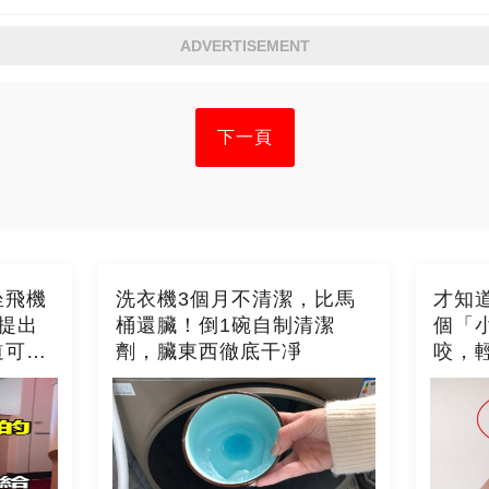
ADVERTISEMENT
下一頁
坐飛機
洗衣機3個月不清潔，比馬
才知
提出
桶還臟！倒1碗自制清潔
個「
道可就
劑，臟東西徹底干凈
咬，