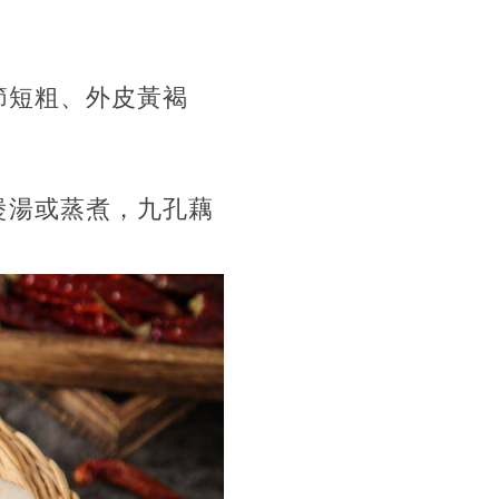
節短粗、外皮黃褐
煲湯或蒸煮，九孔藕