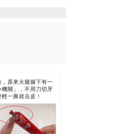
道，原來火腿腸下有一
小機關」，不用刀切牙
輕輕一撕就去皮！