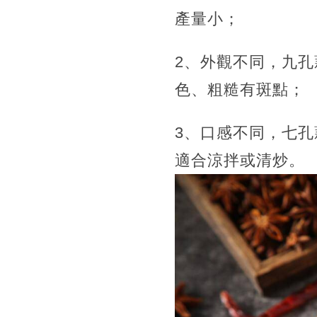
產量小；
2、外觀不同，九
色、粗糙有斑點；
3、口感不同，七
適合涼拌或清炒。