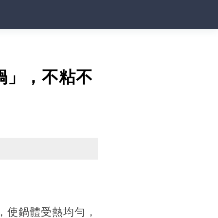
鍋」，不粘不
，使鍋體受熱均勻，