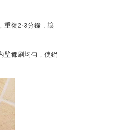
重復2-3分鐘，讓
內壁都刷均勻，使鍋