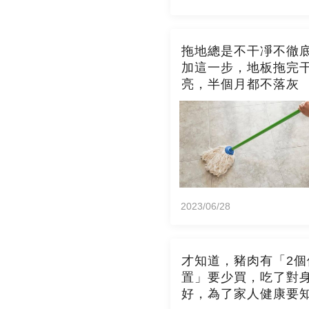
拖地總是不干凈不徹
加這一步，地板拖完
亮，半個月都不落灰
2023/06/28
才知道，豬肉有「2個
置」要少買，吃了對
好，為了家人健康要