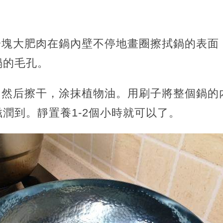
一塊大肥肉在鍋內壁不停地畫圈擦拭鍋的表面，
鍋的毛孔。
，然后擦干，涂抹植物油。用刷子將整個鍋的
潤到。靜置養1-2個小時就可以了。