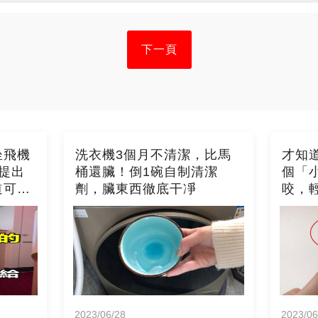
下一頁
坐飛機
洗衣機3個月不清潔，比馬
才知
提出
桶還臟！倒1碗自制清潔
個「
道可就
劑，臟東西徹底干凈
咬，
2023/06/28
2023/06