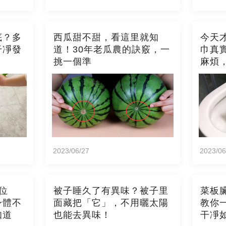
底？多
西瓜甜不甜，看這里就知
今天
干凈發
道！30年老瓜農的訣竅，一
巾真
挑一個準
麻煩
2023/06/27
2023/06
位
被子睡久了有異味？被子里
菜板
身體不
面藏把「它」，不用曬太陽
教你
知道
也能去異味！
干凈