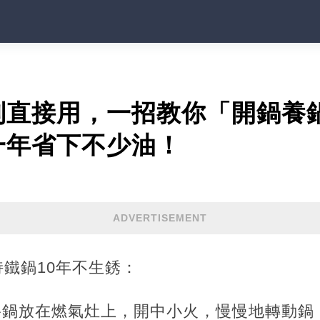
別直接用，一招教你「開鍋養
一年省下不少油！
ADVERTISEMENT
鐵鍋10年不生銹：
將鍋放在燃氣灶上，開中小火，慢慢地轉動鍋