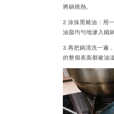
將鍋燒熱。
2.涂抹黑豬油：用
油脂均勻地滲入鐵
3.再把鍋清洗一遍
的整個表面都被油滋