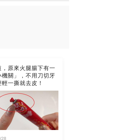
道，原來火腿腸下有一
小機關」，不用刀切牙
輕輕一撕就去皮！
/28