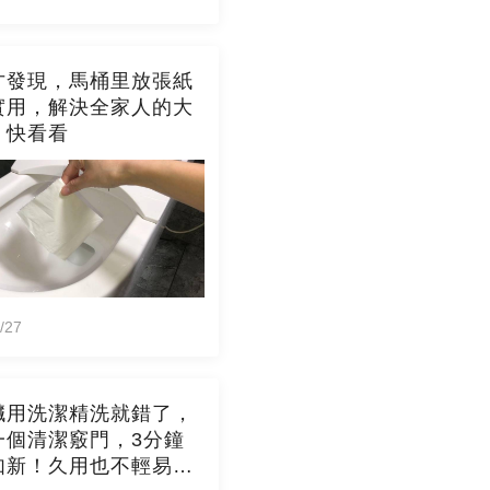
才發現，馬桶里放張紙
實用，解決全家人的大
，快看看
/27
臟用洗潔精洗就錯了，
一個清潔竅門，3分鐘
如新！久用也不輕易發