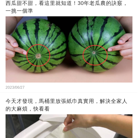
西瓜甜不甜，看這里就知道！30年老瓜農的訣竅，
一挑一個準
2023/06/27
今天才發現，馬桶里放張紙巾真實用，解決全家人
的大麻煩，快看看