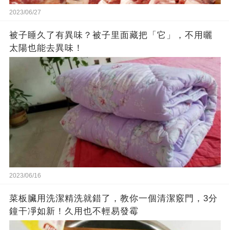
2023/06/27
被子睡久了有異味？被子里面藏把「它」，不用曬
太陽也能去異味！
2023/06/16
菜板臟用洗潔精洗就錯了，教你一個清潔竅門，3分
鐘干凈如新！久用也不輕易發霉