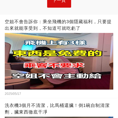
下一頁
空姐不會告訴你：乘坐飛機的3個隱藏福利，只要提
出來就能享受到，不知道可就吃虧了
2025/05/17
洗衣機3個月不清潔，比馬桶還臟！倒1碗自制清潔
劑，臟東西徹底干凈