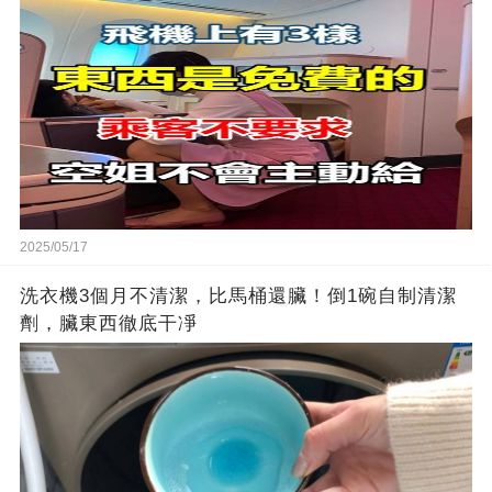
2025/05/17
洗衣機3個月不清潔，比馬桶還臟！倒1碗自制清潔
劑，臟東西徹底干凈