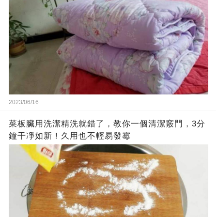
2023/06/16
菜板臟用洗潔精洗就錯了，教你一個清潔竅門，3分
鐘干凈如新！久用也不輕易發霉