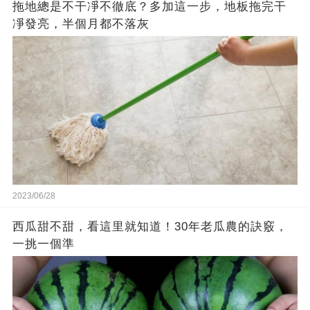
拖地總是不干凈不徹底？多加這一步，地板拖完干
凈發亮，半個月都不落灰
2023/06/28
西瓜甜不甜，看這里就知道！30年老瓜農的訣竅，
一挑一個準