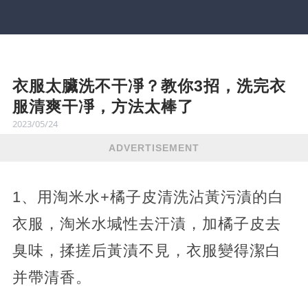
衣服太臟洗不干凈？教你3招，洗完衣
服清爽干凈，方法太棒了
2023/05/24
ADVERTISEMENT
1、用淘米水+橘子皮清洗沾黃污漬的白
衣服，淘米水堿性去汗漬，加橘子皮去
臭味，揉搓后黃漬不見，衣服變得潔白
并帶清香。