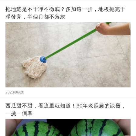
拖地總是不干凈不徹底？多加這一步，地板拖完干
凈發亮，半個月都不落灰
2023/06/28
西瓜甜不甜，看這里就知道！30年老瓜農的訣竅，
一挑一個準