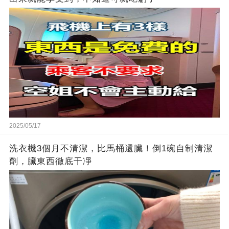
2025/05/17
洗衣機3個月不清潔，比馬桶還臟！倒1碗自制清潔
劑，臟東西徹底干凈