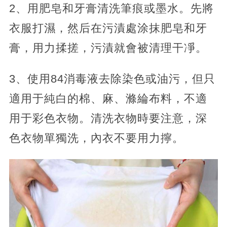
2、用肥皂和牙膏清洗筆痕或墨水。先將
衣服打濕，然后在污漬處涂抹肥皂和牙
膏，用力揉搓，污漬就會被清理干凈。
3、使用84消毒液去除染色或油污，但只
適用于純白的棉、麻、滌綸布料，不適
用于彩色衣物。清洗衣物時要注意，深
色衣物單獨洗，內衣不要用力擰。