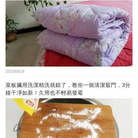
2023/06/16
菜板臟用洗潔精洗就錯了，教你一個清潔竅門，3分
鐘干凈如新！久用也不輕易發霉