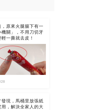
道，原來火腿腸下有一
小機關」，不用刀切牙
輕輕一撕就去皮！
/28
才發現，馬桶里放張紙
實用，解決全家人的大