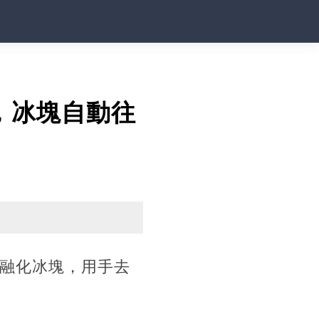
，冰塊自動往
其融化冰塊，用手去