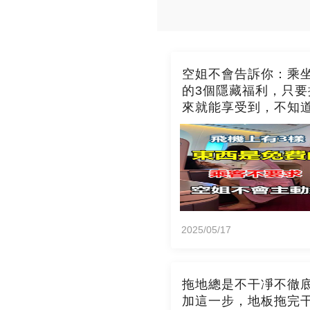
空姐不會告訴你：乘
的3個隱藏福利，只要
來就能享受到，不知
吃虧了
2025/05/17
拖地總是不干凈不徹
加這一步，地板拖完