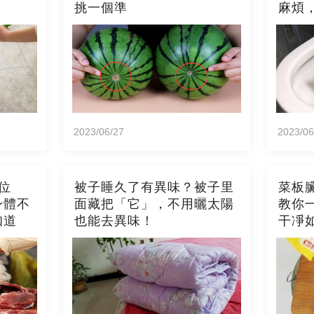
挑一個準
麻煩
2023/06/27
2023/06
位
被子睡久了有異味？被子里
菜板
身體不
面藏把「它」，不用曬太陽
教你
知道
也能去異味！
干凈
霉