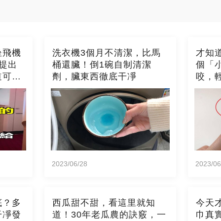
坐飛機
洗衣機3個月不清潔，比馬
才知
提出
桶還臟！倒1碗自制清潔
個「
道可就
劑，臟東西徹底干凈
咬，
2023/06/28
2023/06
底？多
西瓜甜不甜，看這里就知
今天
干凈發
道！30年老瓜農的訣竅，一
巾真