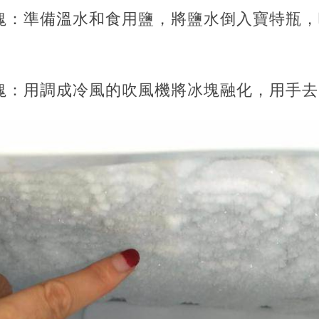
冰塊：準備溫水和食用鹽，將鹽水倒入寶特瓶
冰塊：用調成冷風的吹風機將冰塊融化，用手