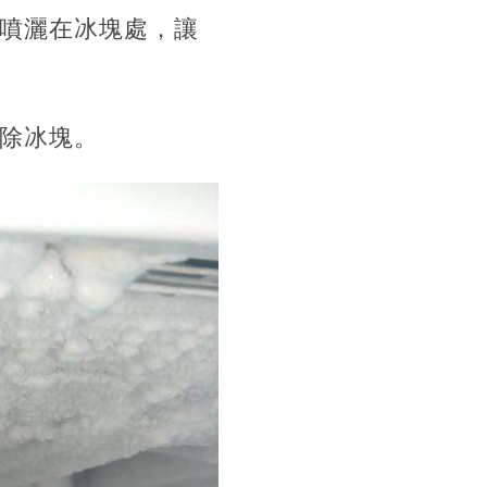
，噴灑在冰塊處，讓
去除冰塊。