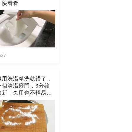
，快看看
/27
臟用洗潔精洗就錯了，
一個清潔竅門，3分鐘
如新！久用也不輕易發