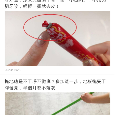
切牙咬，輕輕一撕就去皮！
2023/06/28
拖地總是不干凈不徹底？多加這一步，地板拖完干
凈發亮，半個月都不落灰