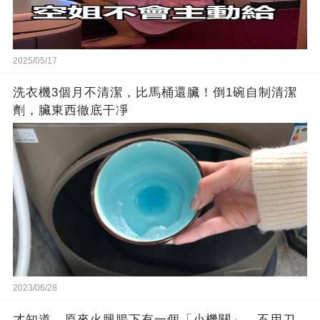
2025/05/17
洗衣機3個月不清潔，比馬桶還臟！倒1碗自制清潔
劑，臟東西徹底干凈
2023/06/28
才知道，原來火腿腸下有一個「小機關」，不用刀