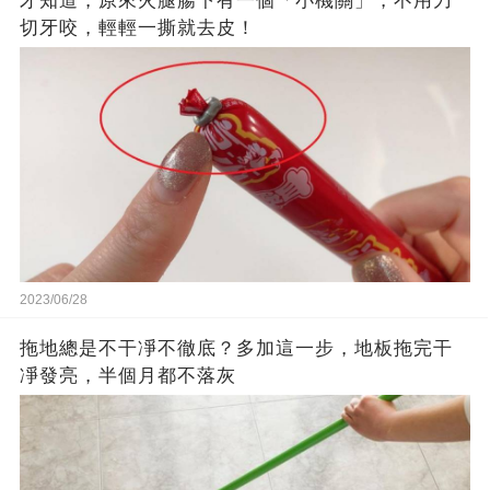
才知道，原來火腿腸下有一個「小機關」，不用刀
切牙咬，輕輕一撕就去皮！
2023/06/28
拖地總是不干凈不徹底？多加這一步，地板拖完干
凈發亮，半個月都不落灰