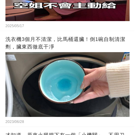
2025/05/17
洗衣機3個月不清潔，比馬桶還臟！倒1碗自制清潔
劑，臟東西徹底干凈
2023/06/28