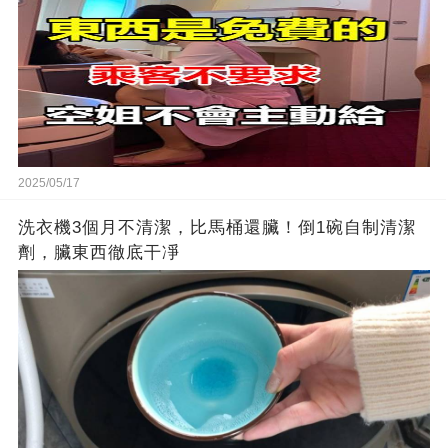
2025/05/17
洗衣機3個月不清潔，比馬桶還臟！倒1碗自制清潔
劑，臟東西徹底干凈