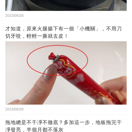
2023/06/28
才知道，原來火腿腸下有一個「小機關」，不用刀
切牙咬，輕輕一撕就去皮！
2023/06/28
拖地總是不干凈不徹底？多加這一步，地板拖完干
凈發亮，半個月都不落灰