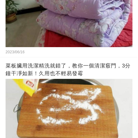
2023/06/16
菜板臟用洗潔精洗就錯了，教你一個清潔竅門，3分
鐘干凈如新！久用也不輕易發霉