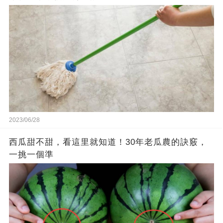
2023/06/28
西瓜甜不甜，看這里就知道！30年老瓜農的訣竅，
一挑一個準